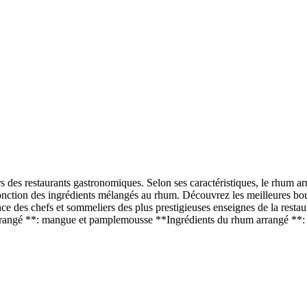
s des restaurants gastronomiques. Selon ses caractéristiques, le rhum arr
fonction des ingrédients mélangés au rhum. Découvrez les meilleures bout
nce des chefs et sommeliers des plus prestigieuses enseignes de la resta
rangé **: mangue et pamplemousse **Ingrédients du rhum arrangé **: g