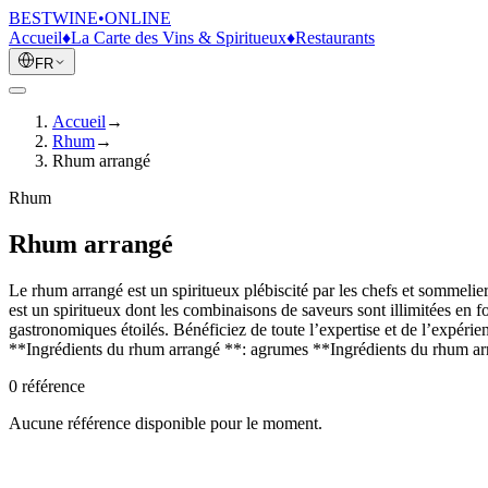
BESTWINE
•
ONLINE
Accueil
♦
La Carte des Vins & Spiritueux
♦
Restaurants
FR
Accueil
→
Rhum
→
Rhum arrangé
Rhum
Rhum arrangé
Le rhum arrangé est un spiritueux plébiscité par les chefs et sommelier
est un spiritueux dont les combinaisons de saveurs sont illimitées en 
gastronomiques étoilés. Bénéficiez de toute l’expertise et de l’expérie
**Ingrédients du rhum arrangé **: agrumes **Ingrédients du rhum ar
0
référence
Aucune référence disponible pour le moment.