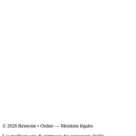
Accueil
La Carte des Vins & Spiritueux
Restaurants
Histoire du créateur
Mentions légales
Politique de confidentialité
©
2026
Bestwine
•
Online
—
Mentions légales