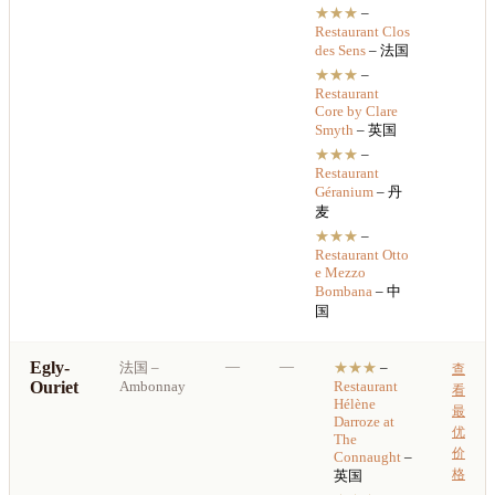
★★★
–
Restaurant
Clos
des Sens
– 法国
★★★
–
Restaurant
Core by Clare
Smyth
– 英国
★★★
–
Restaurant
Géranium
– 丹
麦
★★★
–
Restaurant
Otto
e Mezzo
Bombana
– 中
国
Egly-
—
—
法国
–
★★★
–
查
Ouriet
Ambonnay
Restaurant
看
Hélène
最
Darroze at
优
The
价
Connaught
–
格
英国