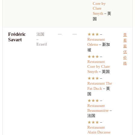
Core by
Clare
Smyth
– 英
国
Frédéric
—
—
法国
★★★
–
查
Savart
–
Restaurant
看
Ecueil
Odette
– 新加
最
坡
优
★★★
–
价
Restaurant
格
Core by Clare
Smyth
– 英国
★★★
–
Restaurant
The
Fat Duck
– 英
国
★★★
–
Restaurant
Beaumanière
–
法国
★★★
–
Restaurant
Alain Ducasse