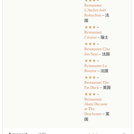
★★★
–
Restaurant
L'Atelier Joël
Robuchon
– 法
国
★★★
–
Restaurant
Crissier
– 瑞士
★★★
–
Restaurant
Clos
des Sens
– 法国
★★★
–
Restaurant
La
Bouitte
– 法国
★★★
–
Restaurant
The
Fat Duck
– 英国
★★★
–
Restaurant
Alain Ducasse
at The
Dorchester
– 英
国