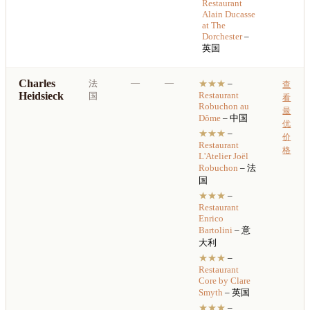
Restaurant
Alain Ducasse
at The
Dorchester
–
英国
Charles
—
—
法
★★★
–
查
Heidsieck
Restaurant
国
看
Robuchon au
最
Dôme
– 中国
优
★★★
–
价
Restaurant
格
L'Atelier Joël
Robuchon
– 法
国
★★★
–
Restaurant
Enrico
Bartolini
– 意
大利
★★★
–
Restaurant
Core by Clare
Smyth
– 英国
★★★
–