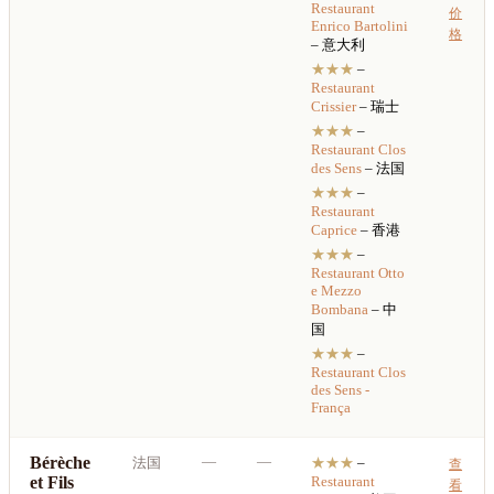
Restaurant
价
Enrico Bartolini
格
– 意大利
★★★
–
Restaurant
Crissier
– 瑞士
★★★
–
Restaurant
Clos
des Sens
– 法国
★★★
–
Restaurant
Caprice
– 香港
★★★
–
Restaurant
Otto
e Mezzo
Bombana
– 中
国
★★★
–
Restaurant
Clos
des Sens -
França
Bérèche
—
—
法国
★★★
–
查
et Fils
Restaurant
看