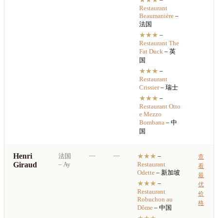
Restaurant
Beaumanière
–
法国
★★★
–
Restaurant
The
Fat Duck
– 英
国
★★★
–
Restaurant
Crissier
– 瑞士
★★★
–
Restaurant
Otto
e Mezzo
Bombana
– 中
国
Henri
—
—
法国
★★★
–
查
Giraud
– Ay
Restaurant
看
Odette
– 新加坡
最
★★★
–
优
Restaurant
价
Robuchon au
格
Dôme
– 中国