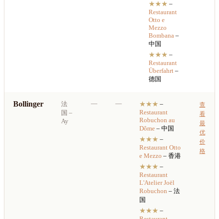
★★★
–
Restaurant
Otto e
Mezzo
Bombana
–
中国
★★★
–
Restaurant
Überfahrt
–
德国
Bollinger
—
—
法
★★★
–
查
Restaurant
国
–
看
Robuchon au
Ay
最
Dôme
– 中国
优
★★★
–
价
Restaurant
Otto
格
e Mezzo
– 香港
★★★
–
Restaurant
L'Atelier Joël
Robuchon
– 法
国
★★★
–
Restaurant