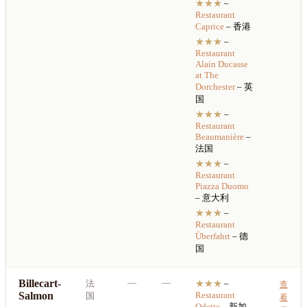
★★★
–
Restaurant
Caprice
– 香港
★★★
–
Restaurant
Alain Ducasse
at The
Dorchester
– 英
国
★★★
–
Restaurant
Beaumanière
–
法国
★★★
–
Restaurant
Piazza Duomo
– 意大利
★★★
–
Restaurant
Überfahrt
– 德
国
Billecart-
—
—
法
★★★
–
查
Salmon
Restaurant
国
看
Odette
– 新加