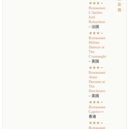
★★★
–
价
Restaurant
格
L'Atelier
Joël
Robuchon
– 法国
★★★
–
Restaurant
Hélène
Darroze at
The
Connaught
– 英国
★★★
–
Restaurant
Alain
Ducasse at
The
Dorchester
– 英国
★★★
–
Restaurant
Caprice
–
香港
★★★
–
Restaurant