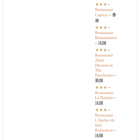
★★★
–
Restaurant
Caprice
– 香
港
★★★
–
Restaurant
Beaumanière
– 法国
★★★
–
Restaurant
Alain
Ducasse at
The
Dorchester
–
英国
★★★
–
Restaurant
La Bouitte
–
法国
★★★
–
Restaurant
L'Atelier de
Joël
Robuchon
–
法国