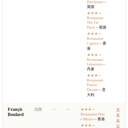
Dorchester
–
英国
★★★
–
Restaurant
The Fat
Duck
– 英国
★★★
–
Restaurant
Caprice
– 香
港
★★★
–
Restaurant
Géranium
–
丹麦
★★★
–
Restaurant
Piazza
Duomo
– 意
大利
Françis
—
—
法国
★★★
–
查
Boulard
Restaurant
Otto
看
e Mezzo
– 香港
最
★★★
–
优