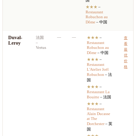
国
★★★
–
Restaurant
Robuchon au
Dôme
– 中国
Duval-
—
—
法国
★★★
–
查
Leroy
–
Restaurant
看
Vertus
Robuchon au
最
Dôme
– 中国
优
★★★
–
价
Restaurant
格
L'Atelier Joël
Robuchon
– 法
国
★★★
–
Restaurant
La
Bouitte
– 法国
★★★
–
Restaurant
Alain Ducasse
at The
Dorchester
– 英
国
★★★
–