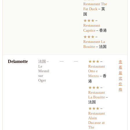
Restaurant
The
Fat Duck
– 英
国
★★★
–
Restaurant
Caprice
– 香港
★★★
–
Restaurant
La
Bouitte
– 法国
Delamotte
—
—
法国
–
★★★
–
查
Le
Restaurant
看
Mesnil
Otto e
最
sur
Mezzo
– 香
优
Oger
港
价
★★★
–
格
Restaurant
La Bouitte
–
法国
★★★
–
Restaurant
Alain
Ducasse at
The