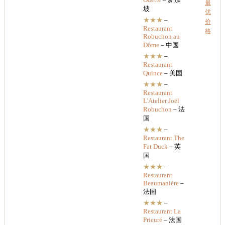
最
坡
优
★★★
–
价
Restaurant
格
Robuchon au
Dôme
– 中国
★★★
–
Restaurant
Quince
– 美国
★★★
–
Restaurant
L'Atelier Joël
Robuchon
– 法
国
★★★
–
Restaurant
The
Fat Duck
– 英
国
★★★
–
Restaurant
Beaumanière
–
法国
★★★
–
Restaurant
La
Prieuré
– 法国