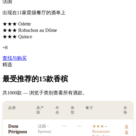
法国
出现在11家星级餐厅的酒单上
★★★
Odette
★★★
Robuchon au Dôme
★★★
Quince
+
8
查找与购买
精选
最受推荐的15款香槟
共1000款 — 浏览子类别查看所有酒款。
品牌
原产
年
类
餐厅
价
国
份
型
格
Dom
—
—
法国
–
★★★
–
查
Pérignon
Epernay
Restaurant
看