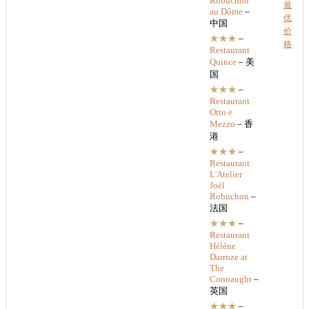
Robuchon
最
au Dôme
–
优
中国
价
★★★
–
格
Restaurant
Quince
– 美
国
★★★
–
Restaurant
Otto e
Mezzo
– 香
港
★★★
–
Restaurant
L'Atelier
Joël
Robuchon
–
法国
★★★
–
Restaurant
Hélène
Darroze at
The
Connaught
–
英国
★★★
–