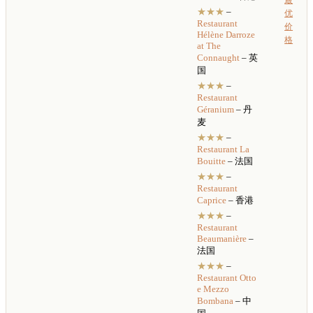
★★★
–
优
Restaurant
价
Hélène Darroze
格
at The
Connaught
– 英
国
★★★
–
Restaurant
Géranium
– 丹
麦
★★★
–
Restaurant
La
Bouitte
– 法国
★★★
–
Restaurant
Caprice
– 香港
★★★
–
Restaurant
Beaumanière
–
法国
★★★
–
Restaurant
Otto
e Mezzo
Bombana
– 中