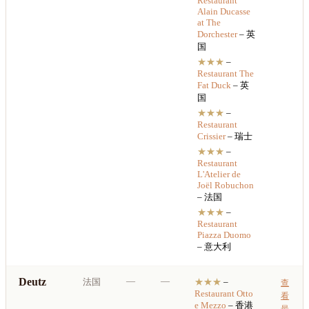
Restaurant
Alain Ducasse
at The
Dorchester
– 英
国
★★★
–
Restaurant
The
Fat Duck
– 英
国
★★★
–
Restaurant
Crissier
– 瑞士
★★★
–
Restaurant
L'Atelier de
Joël Robuchon
– 法国
★★★
–
Restaurant
Piazza Duomo
– 意大利
Deutz
—
—
法国
★★★
–
查
Restaurant
Otto
看
e Mezzo
– 香港
最