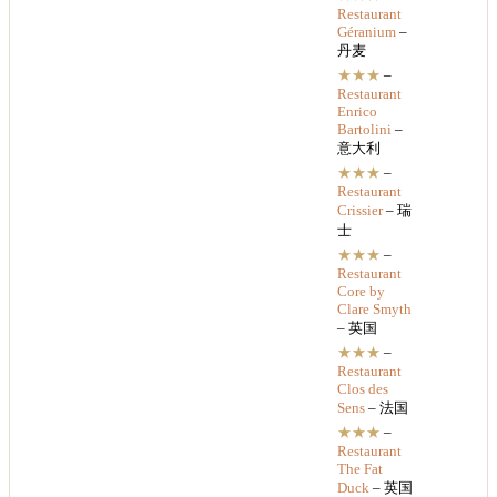
Restaurant
Géranium
–
丹麦
★★★
–
Restaurant
Enrico
Bartolini
–
意大利
★★★
–
Restaurant
Crissier
– 瑞
士
★★★
–
Restaurant
Core by
Clare Smyth
– 英国
★★★
–
Restaurant
Clos des
Sens
– 法国
★★★
–
Restaurant
The Fat
Duck
– 英国