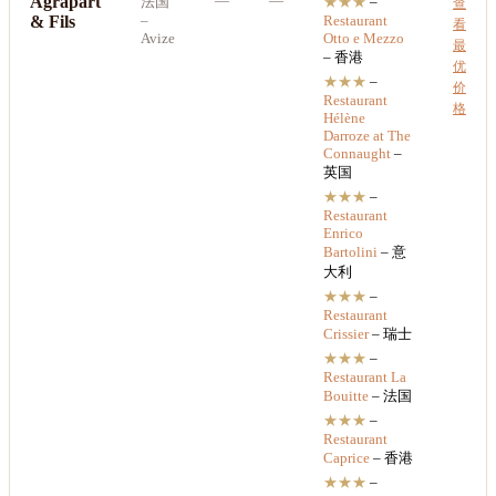
Agrapart
—
—
法国
★★★
–
查
& Fils
–
Restaurant
看
Avize
Otto e Mezzo
最
– 香港
优
★★★
–
价
Restaurant
格
Hélène
Darroze at The
Connaught
–
英国
★★★
–
Restaurant
Enrico
Bartolini
– 意
大利
★★★
–
Restaurant
Crissier
– 瑞士
★★★
–
Restaurant
La
Bouitte
– 法国
★★★
–
Restaurant
Caprice
– 香港
★★★
–