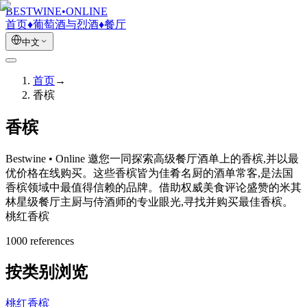
BESTWINE
•
ONLINE
首页
♦
葡萄酒与烈酒
♦
餐厅
中文
首页
→
香槟
香槟
Bestwine • Online 邀您一同探索高级餐厅酒单上的香槟,并以最
优价格在线购买。这些香槟皆为佳肴名厨的酒单常客,是法国
香槟领域中最值得信赖的品牌。借助权威美食评论盛赞的米其
林星级餐厅主厨与侍酒师的专业眼光,寻找并购买最佳香槟。
桃红香槟
1000
reference
s
按类别浏览
桃红香槟