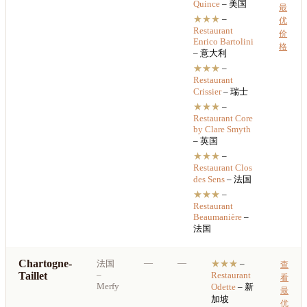
Quince
– 美国
最
★★★
–
优
Restaurant
价
Enrico Bartolini
格
– 意大利
★★★
–
Restaurant
Crissier
– 瑞士
★★★
–
Restaurant
Core
by Clare Smyth
– 英国
★★★
–
Restaurant
Clos
des Sens
– 法国
★★★
–
Restaurant
Beaumanière
–
法国
Chartogne-
—
—
法国
★★★
–
查
Taillet
–
Restaurant
看
Merfy
Odette
– 新
最
加坡
优