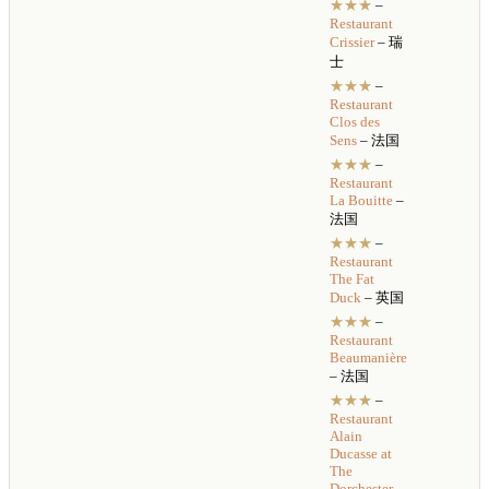
★★★
–
Restaurant
Crissier
– 瑞
士
★★★
–
Restaurant
Clos des
Sens
– 法国
★★★
–
Restaurant
La Bouitte
–
法国
★★★
–
Restaurant
The Fat
Duck
– 英国
★★★
–
Restaurant
Beaumanière
– 法国
★★★
–
Restaurant
Alain
Ducasse at
The
Dorchester
–