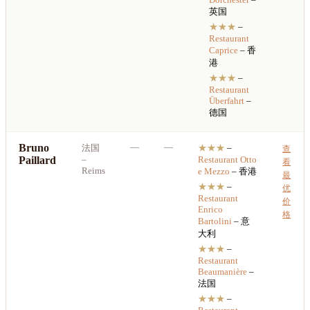
英国
★★★
–
Restaurant
Caprice
– 香
港
★★★
–
Restaurant
Überfahrt
–
德国
Bruno
—
—
法国
★★★
–
查
Paillard
–
Restaurant
Otto
看
Reims
e Mezzo
– 香港
最
★★★
–
优
Restaurant
价
Enrico
格
Bartolini
– 意
大利
★★★
–
Restaurant
Beaumanière
–
法国
★★★
–