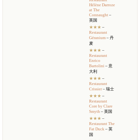
Hélène Darroze
at The
Connaught
–
英国
★★★
–
Restaurant
Géranium
– 丹
麦
★★★
–
Restaurant
Enrico
Bartolini
– 意
大利
★★★
–
Restaurant
Crissier
– 瑞士
★★★
–
Restaurant
Core by Clare
Smyth
– 英国
★★★
–
Restaurant
The
Fat Duck
– 英
国