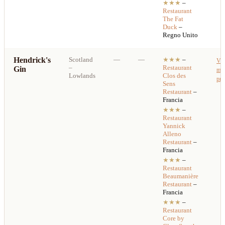
★★★
–
Restaurant
The Fat
Duck
–
Regno Unito
Hendrick's
Scotland
—
—
★★★
–
Ved
–
Restaurant
Gin
mig
Lowlands
Clos des
pre
Sens
Restaurant
–
Francia
★★★
–
Restaurant
Yannick
Alleno
Restaurant
–
Francia
★★★
–
Restaurant
Beaumanière
Restaurant
–
Francia
★★★
–
Restaurant
Core by