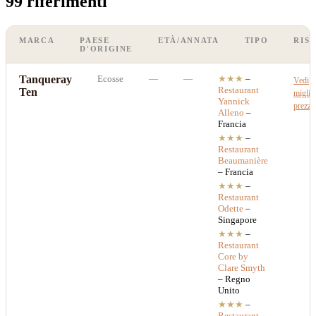
99 riferimenti
MARCA
PAESE
ETÀ/ANNATA
TIPO
RIS
D'ORIGINE
Tanqueray
Ecosse
—
—
★★★
–
Vedi
Restaurant
Ten
miglio
Yannick
prezzo
Alleno
–
Francia
★★★
–
Restaurant
Beaumanière
– Francia
★★★
–
Restaurant
Odette
–
Singapore
★★★
–
Restaurant
Core by
Clare Smyth
– Regno
Unito
★★★
–
Restaurant