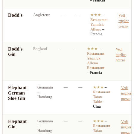
– Francia
Dodd's
Angleterre
—
—
★★★
–
Vedi
Restaurant
miglior
Yannick
prezzo
Alleno
–
Francia
Dodd's
England
—
—
★★★
–
Vedi
Restaurant
Gin
miglior
Yannick
prezzo
Alleno
Restaurant
– Francia
Elephant
Germania
—
—
★★★
–
Vedi
–
Restaurant
German
miglior
Hamburg
Taian
Sloe Gin
prezzo
Table
–
Cina
Elephant
Germania
—
—
★★★
–
Vedi
–
Restaurant
Gin
miglior
Hamburg
Taian
prezzo