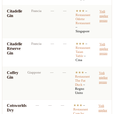
Citadelle
Francia
—
—
★★★
–
Vedi
Restaurant
Gin
miglior
Odette
prezzo
Restaurant
–
Singapore
Citadelle
Francia
—
—
★★★
–
Vedi
Restaurant
Réserve
miglior
Taian
Gin
prezzo
Table
–
Cina
Coffey
Giappone
—
—
★★★
–
Vedi
Restaurant
Gin
miglior
The Fat
prezzo
Duck
–
Regno
Unito
Cotsworlds
—
—
—
★★★
–
Vedi
Restaurant
Dry
miglior
Core by