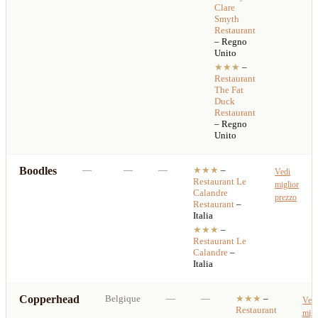
Clare
Smyth
Restaurant
– Regno
Unito
★★★
–
Restaurant
The Fat
Duck
Restaurant
– Regno
Unito
Boodles
—
—
—
★★★
–
Vedi
Restaurant
Le
miglior
Calandre
prezzo
Restaurant
–
Italia
★★★
–
Restaurant
Le
Calandre
–
Italia
Copperhead
Belgique
—
—
★★★
–
Vedi
Restaurant
migl