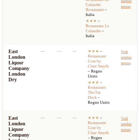
miglior
Calandre
prezzo
Restaurant
–
Italia
★★★
–
Restaurant
Le
Calandre
–
Italia
East
—
—
—
★★★
–
Vedi
Restaurant
London
miglior
Core by
Liquor
prezzo
Clare Smyth
Company
– Regno
London
Unito
Dry
★★★
–
Restaurant
The Fat
Duck
–
Regno Unito
East
—
—
—
★★★
–
Vedi
Restaurant
London
miglior
Core by
Liquor
prezzo
Clare Smyth
Company
– Regno