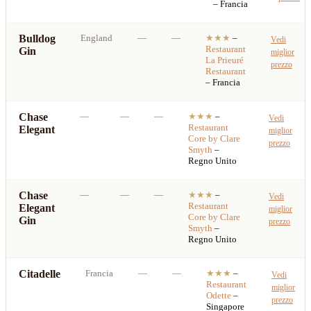
– Francia
Bulldog
England
—
—
★★★
–
Vedi
Restaurant
Gin
miglior
La Prieuré
prezzo
Restaurant
– Francia
Chase
—
—
—
★★★
–
Vedi
Restaurant
Elegant
miglior
Core by Clare
prezzo
Smyth
–
Regno Unito
Chase
—
—
—
★★★
–
Vedi
Restaurant
Elegant
miglior
Core by Clare
Gin
prezzo
Smyth
–
Regno Unito
Citadelle
Francia
—
—
★★★
–
Vedi
Restaurant
miglior
Odette
–
prezzo
Singapore