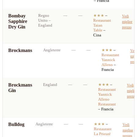
– Francia
Bombay
Regno
—
—
★★★
–
Vedi
Unito
–
Restaurant
Sapphire
miglior
England
Taian
Dry Gin
prezzo
Table
–
Cina
Brockmans
Angleterre
—
—
★★★
–
Vedi
Restaurant
migl
Yannick
prez
Alleno
–
Francia
Brockmans
England
—
—
★★★
–
Vedi
Restaurant
Gin
miglio
Yannick
prezzo
Alleno
Restaurant
– Francia
Bulldog
Angleterre
—
—
★★★
–
Vedi
Restaurant
miglior
La Prieuré
prezzo