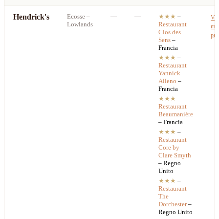
Hendrick's
Ecosse
–
—
—
★★★
–
Ved
Lowlands
Restaurant
mig
Clos des
pre
Sens
–
Francia
★★★
–
Restaurant
Yannick
Alleno
–
Francia
★★★
–
Restaurant
Beaumanière
– Francia
★★★
–
Restaurant
Core by
Clare Smyth
– Regno
Unito
★★★
–
Restaurant
The
Dorchester
–
Regno Unito