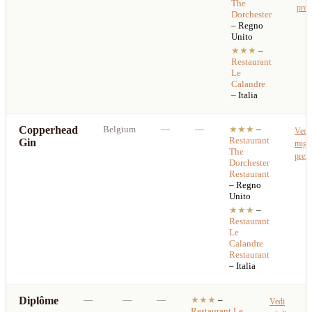
The
prez
Dorchester
– Regno
Unito
★★★
–
Restaurant
Le
Calandre
– Italia
Copperhead
Belgium
—
—
★★★
–
Vedi
Restaurant
Gin
migli
The
prez
Dorchester
Restaurant
– Regno
Unito
★★★
–
Restaurant
Le
Calandre
Restaurant
– Italia
Diplôme
—
—
—
★★★
–
Vedi
Restaurant
Le