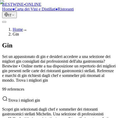
BESTWINE
•
ONLINE
Home
♦
Carta dei Vini e Distillati
♦
Ristoranti
IT
Home
→
Gin
Gin
Sei un appassionato di gin e desideri accedere a una selezione dei
migliori gin consigliati dai professionisti dell'alta gastronomia?
Bestwine • Online mette a tua disposizione un repertorio dei migliori
gin presenti nelle carte dei ristoranti gastronomici stellati. Referenze
e marchi di gin richiesti dagli chef e sommelier più rinomati al
mondo. Trova i migliori gin
99
reference
s
Trova i migliori gin
Scopri gin selezionati dagli chef e sommelier dei ristoranti
gastronomici stellati Michelin. Una selezione di professionisti