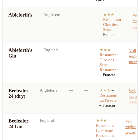
Ableforth's
Angleterre
—
—
★★★
–
Vedi
Restaurant
migl
Clos des
prez
Sens
–
Francia
Ableforth's
England
—
—
★★★
–
Vedi
Restaurant
Gin
miglior
Clos des
prezzo
Sens
Restaurant
– Francia
Beefeater
Angleterre
—
—
★★★
–
Vedi
Restaurant
24 (dry)
miglior
La Prieuré
prezzo
– Francia
Beefeater
England
—
—
★★★
–
Vedi
Restaurant
24 Gin
miglior
La Prieuré
prezzo
Restaurant