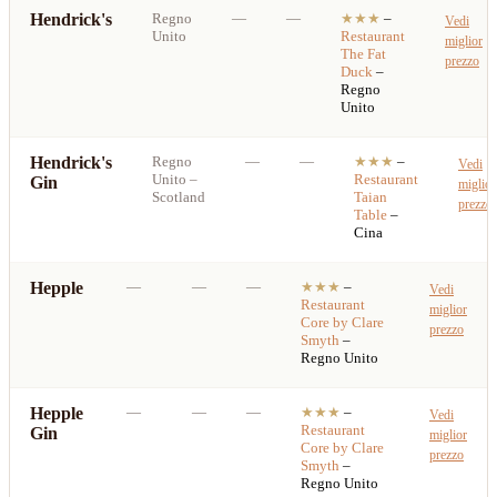
Hendrick's
Regno
—
—
★★★
–
Vedi
Unito
Restaurant
miglior
The Fat
prezzo
Duck
–
Regno
Unito
Hendrick's
Regno
—
—
★★★
–
Vedi
Unito
–
Restaurant
Gin
miglior
Scotland
Taian
prezzo
Table
–
Cina
Hepple
—
—
—
★★★
–
Vedi
Restaurant
miglior
Core by Clare
prezzo
Smyth
–
Regno Unito
Hepple
—
—
—
★★★
–
Vedi
Restaurant
Gin
miglior
Core by Clare
prezzo
Smyth
–
Regno Unito