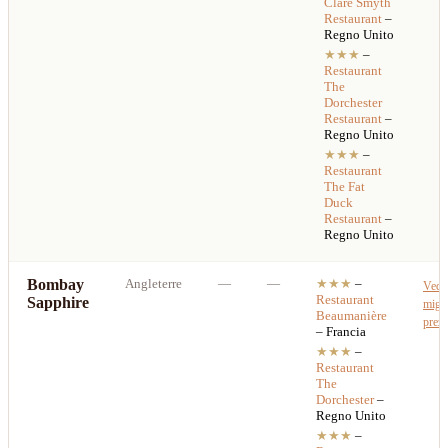
Clare Smyth
Restaurant
–
Regno Unito
★★★
–
Restaurant
The
Dorchester
Restaurant
–
Regno Unito
★★★
–
Restaurant
The Fat
Duck
Restaurant
–
Regno Unito
Bombay
Angleterre
—
—
★★★
–
Vedi
Restaurant
Sapphire
migli
Beaumanière
prez
– Francia
★★★
–
Restaurant
The
Dorchester
–
Regno Unito
★★★
–