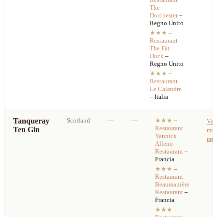
The
Dorchester
–
Regno Unito
★★★
–
Restaurant
The Fat
Duck
–
Regno Unito
★★★
–
Restaurant
Le Calandre
– Italia
Tanqueray
Scotland
—
—
★★★
–
Ved
Restaurant
Ten Gin
migl
Yannick
prez
Alleno
Restaurant
–
Francia
★★★
–
Restaurant
Beaumanière
Restaurant
–
Francia
★★★
–