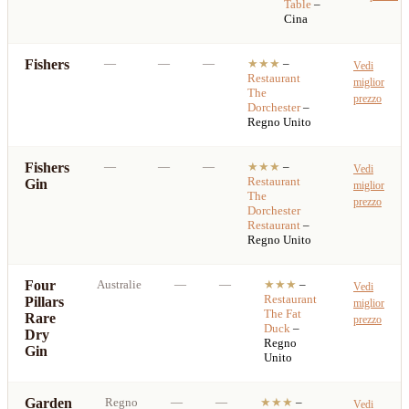
Table
–
Cina
Fishers
—
—
—
★★★
–
Vedi
Restaurant
miglior
The
prezzo
Dorchester
–
Regno Unito
Fishers
—
—
—
★★★
–
Vedi
Restaurant
Gin
miglior
The
prezzo
Dorchester
Restaurant
–
Regno Unito
Four
Australie
—
—
★★★
–
Vedi
Restaurant
Pillars
miglior
The Fat
Rare
prezzo
Duck
–
Dry
Regno
Gin
Unito
Garden
Regno
—
—
★★★
–
Vedi