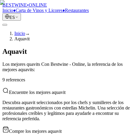
BESTWINE
•
ONLINE
Inicio
♦
Carta de Vinos y Licores
♦
Restaurantes
ES
Inicio
→
Aquavit
Aquavit
Los mejores quavits Con Bestwine - Online, la referencia de los
mejores aquavits:
9
reference
s
Encuentre los mejores aquavit
Descubra aquavit seleccionados por los chefs y sumilleres de los
restaurantes gastronómicos con estrellas Michelin. Una selección de
profesionales creíbles y legítimos para ayudarle a encontrar su
referencia preferida.
Compre los mejores aquavit