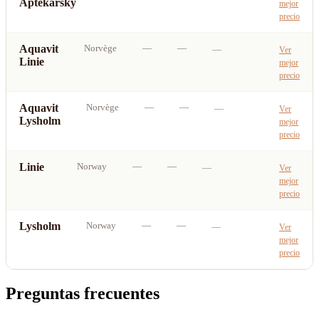
Aptekarsky
mejor
precio
Aquavit
Norvège
—
—
—
Ver
Linie
mejor
precio
Aquavit
Norvège
—
—
—
Ver
Lysholm
mejor
precio
Linie
Norway
—
—
—
Ver
mejor
precio
Lysholm
Norway
—
—
—
Ver
mejor
precio
Preguntas frecuentes