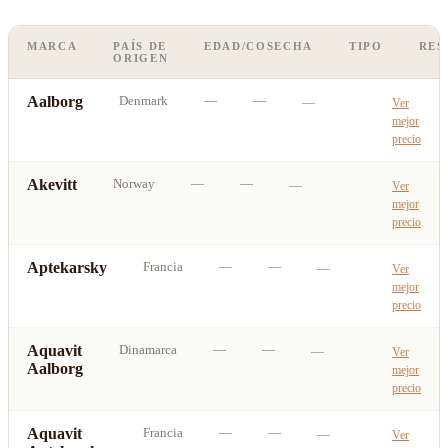
MARCA
PAÍS DE
EDAD/COSECHA
TIPO
RES
ORIGEN
Aalborg
Denmark
—
—
—
Ver
mejor
precio
Akevitt
Norway
—
—
—
Ver
mejor
precio
Aptekarsky
Francia
—
—
—
Ver
mejor
precio
Aquavit
Dinamarca
—
—
—
Ver
Aalborg
mejor
precio
Aquavit
Francia
—
—
—
Ver