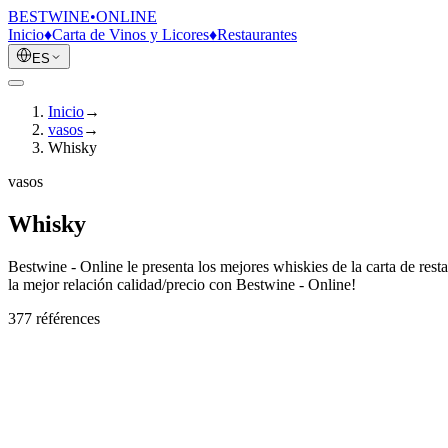
BESTWINE
•
ONLINE
Inicio
♦
Carta de Vinos y Licores
♦
Restaurantes
ES
Inicio
→
vasos
→
Whisky
vasos
Whisky
Bestwine - Online le presenta los mejores whiskies de la carta de re
la mejor relación calidad/precio con Bestwine - Online!
377
référence
s
A'Bunach
Highland — Single Malt
Encontrar y Comprar