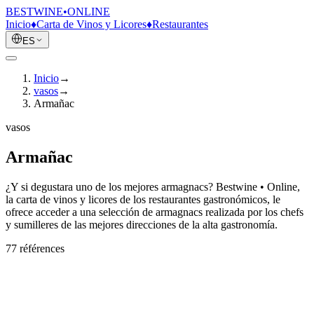
BESTWINE
•
ONLINE
Inicio
♦
Carta de Vinos y Licores
♦
Restaurantes
ES
Inicio
→
vasos
→
Armañac
vasos
Armañac
¿Y si degustara uno de los mejores armagnacs? Bestwine • Online,
la carta de vinos y licores de los restaurantes gastronómicos, le
ofrece acceder a una selección de armagnacs realizada por los chefs
y sumilleres de las mejores direcciones de la alta gastronomía.
77
référence
s
`US Edition
2022