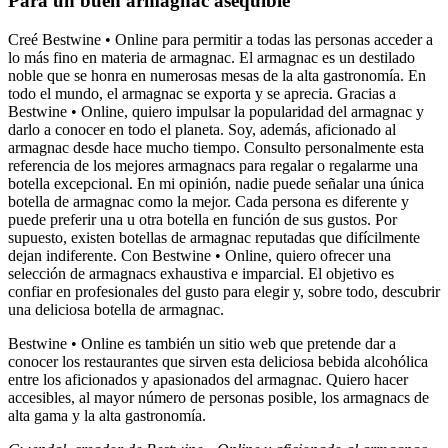
Para un buen armagnac asequible
Creé Bestwine • Online para permitir a todas las personas acceder a
lo más fino en materia de armagnac. El armagnac es un destilado
noble que se honra en numerosas mesas de la alta gastronomía. En
todo el mundo, el armagnac se exporta y se aprecia. Gracias a
Bestwine • Online, quiero impulsar la popularidad del armagnac y
darlo a conocer en todo el planeta. Soy, además, aficionado al
armagnac desde hace mucho tiempo. Consulto personalmente esta
referencia de los mejores armagnacs para regalar o regalarme una
botella excepcional. En mi opinión, nadie puede señalar una única
botella de armagnac como la mejor. Cada persona es diferente y
puede preferir una u otra botella en función de sus gustos. Por
supuesto, existen botellas de armagnac reputadas que difícilmente
dejan indiferente. Con Bestwine • Online, quiero ofrecer una
selección de armagnacs exhaustiva e imparcial. El objetivo es
confiar en profesionales del gusto para elegir y, sobre todo, descubrir
una deliciosa botella de armagnac.
Bestwine • Online es también un sitio web que pretende dar a
conocer los restaurantes que sirven esta deliciosa bebida alcohólica
entre los aficionados y apasionados del armagnac. Quiero hacer
accesibles, al mayor número de personas posible, los armagnacs de
alta gama y la alta gastronomía.