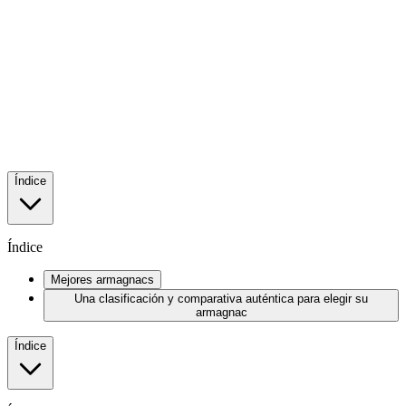
Te n a r é z e S o l e r a 2 0 0 1 Château de
Léberon,Brut De Fut
1994
C h � t e a u d e L � b e r o n
Bordeaux Blend Napa Valley California 2021 150 / 245
Encontrar y Comprar
Índice
Índice
Mejores armagnacs
Una clasificación y comparativa auténtica para elegir su
armagnac
Índice