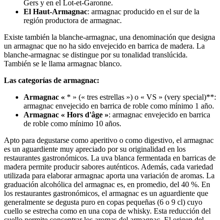
Gers y en el Lot-et-Garonne.
El Haut-Armagnac
: armagnac producido en el sur de la
región productora de armagnac.
Existe también la blanche-armagnac, una denominación que designa
un armagnac que no ha sido envejecido en barrica de madera. La
blanche-armagnac se distingue por su tonalidad translúcida.
También se le llama armagnac blanco.
Las categorías de armagnac:
Armagnac «
* » (« tres estrellas ») o « VS » (very special)**:
armagnac envejecido en barrica de roble como mínimo 1 año.
Armagnac « Hors d'âge »
: armagnac envejecido en barrica
de roble como mínimo 10 años.
Apto para degustarse como aperitivo o como digestivo, el armagnac
es un aguardiente muy apreciado por su originalidad en los
restaurantes gastronómicos. La uva blanca fermentada en barricas de
madera permite producir sabores auténticos. Además, cada variedad
utilizada para elaborar armagnac aporta una variación de aromas. La
graduación alcohólica del armagnac es, en promedio, del 40 %. En
los restaurantes gastronómicos, el armagnac es un aguardiente que
generalmente se degusta puro en copas pequeñas (6 o 9 cl) cuyo
cuello se estrecha como en una copa de whisky. Esta reducción del
cuello permite concentrar los aromas del armagnac. El origen del